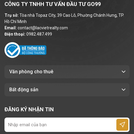
Cao ốc
Savico Invest
cung cấp nhiều
lựa
CÔNG TY TNHH TƯ VẤN ĐẦU TƯ GO99
chọn diện tích thuê linh hoạt phù hợp
với
Trụ sở:
Tòa nhà Topaz City, 39 Cao Lỗ, Phường Chánh Hưng, TP.
mọi loại hình doanh nghiệp:
Hồ Chí Minh
Email:
contact@lacvietrealty.com
Diện tích
linh hoạt
:
từ
108m² - 120m²
Điện thoại:
0982.487.499
-
226m²
Nguyên sàn:
226m²
(phù hợp công ty quy
mô lớn)
Giá thuê tham khảo:
từ
9 USD
Văn phòng cho thuê
/m²/tháng
, chưa bao gồm
10% VAT
.
Các chi phí khác như:
tiền điện, phí gửi
Bất động sản
xe, phí làm việc ngoài giờ,... được tính
theo quy định riêng, đảm bảo minh bạch
ĐĂNG KÝ NHẬN TIN
và cạnh tranh.
Ưu điểm khi chọn
Savico Invest