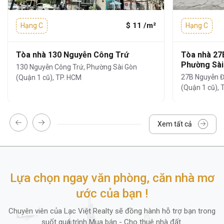
nhiệt
, giúp tận dụng ánh sáng tự nhiên
mà vẫn đảm bảo khả năng cách nhiệt và
$ 11 /m²
Hạng C
Hạng C
chống ồn hiệu quả.
Tòa nhà 130 Nguyễn Công Trứ
Tòa nhà 27
Tiện ích và dịch vụ
Phường Sài
130 Nguyễn Công Trứ, Phường Sài Gòn
27B Nguyễn Đ
(Quận 1 cũ), TP. HCM
Tiện ích
Savico Invest
Office, 66-68
Nam
(Quận 1 cũ), 
Kỳ Khởi Nghĩa
không chỉ nổi bật với vị trí và
thiết kế mà còn được đánh giá cao nhờ hệ
Xem tất cả
thống tiện ích - dịch vụ đầy đủ, đáp ứng mọi
nhu cầu làm việc của doanh nghiệp:
An ninh đảm bảo với hệ thống camera
Lựa chọn ngay văn phòng, căn nhà mơ
và đội ngũ bảo vệ 24/7
ước của bạn !
Đỗ xe tại hầm xe:
rộng rãi, thuận tiện cho
xe máy
Chuyên viên của Lạc Việt Realty sẽ đồng hành hỗ trợ bạn trong
suốt quá trình Mua bán - Cho thuê nhà đất.