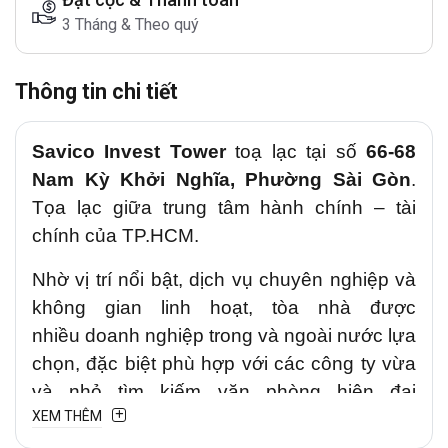
3 Tháng & Theo quý
Thông tin chi tiết
Savico Invest Tower
toạ lạc tại số
66-68
Nam Kỳ Khởi Nghĩa
, Phường Sài Gòn
.
T
ọa lạc giữa trung tâm hành chính – tài
chính của TP.HCM.
Nhờ vị trí nổi bật, dịch vụ chuyên nghiệp và
không gian linh hoạt, tòa nhà được
nhiều doanh nghiệp trong và ngoài nước lựa
chọn, đặc biệt phù hợp với các công ty vừa
và nhỏ tìm kiếm văn phòng hiện đại
XEM THÊM
tại
Quận 1
.