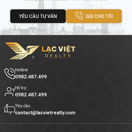
Hệ thống PCCC tiêu chuẩn
Dịch vụ bảo dưỡng - vệ sinh theo chu
YÊU CẦU TƯ VẤN
GỌI CHO TÔI
kỳ
Nhân viên lễ tân tận tâm:
hỗ trợ khách
hàng nhanh chóng và hiệu quả
Hệ thống thang máy tốc độ cao
Ngoài ra, xung quanh tòa nhà còn có
ngân
Hotline
hàng
BIDV
,
Ngân hàng Việt Á
, OCB, PGD,
0982.487.499
DAB
, cửa h
àng tiện lợi, nhà hàng và
Hỗ trợ
trung tâm thể dục
, mang lại sự tiện lợi tối
0982.487.499
đa cho nhân viên và khách hàng đến giao
Yêu cầu
dịch.
contact@lacvietrealty.com
Diện tích thuê và giá thuê