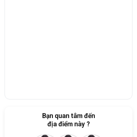
chuyển và giao thương nhanh chóng các
khu vực lân cận như
Quận 3, Quận Phú
Nhuận và Quận Tân Phú
. Đây là trục
đường thương mại – tài chính sầm uất, tập
trung nhiều tòa nhà văn phòng, khác sạn,
công ty, giúp doanh nghiệp thuận tiện giao
dịch và tiếp đón đối tác.
Với vị trí thuận lợi, từ tòa nhà doanh nghiệp
nhanh chóng di chuyển đến các địa điểm
quan trọng trong thành phố như:
Cách
CÔNG VIÊN GIA ĐỊNH
:
chỉ 4 phút
đi bộ
Bạn quan tâm đến
Cách
GDU - TRƯỜNG ĐẠI HỌC GIA
địa điểm này ?
ĐỊNH TPHCM
:
chỉ 4 phút đi xe