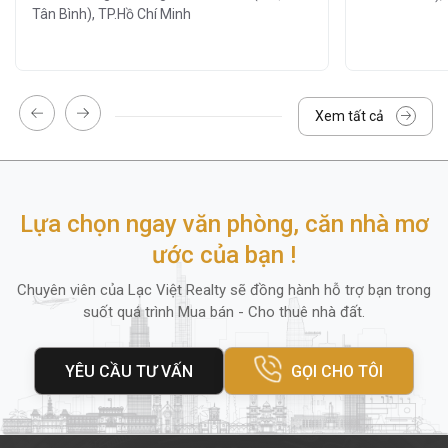
Tân Bình), TP.Hồ Chí Minh
thường trực 24/7.
Đỗ xe tại tầng hầm
: rộng rãi, thuận tiện
cho xe máy.
Xem tất cả
Đón tiếp chu đáo – phục vụ chuyên
nghiệp.
Đội ngũ vệ sinh, bảo trì hoạt động định
kỳ
: đảm bảo không gian và thiết bị luôn
Lựa chọn ngay văn phòng, căn nhà mơ
trong tình trạng tốt nhất.
ước của bạn !
Hệ thống thang máy tốc độ cao
Chuyên viên của Lạc Việt Realty sẽ đồng hành hỗ trợ bạn trong
suốt quá trình Mua bán - Cho thuê nhà đất.
Ngoài ra, trong bán kính
200m
quanh tòa
nhà còn có rất nhiều khách sạn, quán cafe,
YÊU CẦU TƯ VẤN
GỌI CHO TÔI
cửa hàng tiện lợi, nhà hàng và trung tâm thể
dục, mang lại sự tiện
lợi tối đa cho giao dịch
giữa doanh nghiệp và khách hàng.