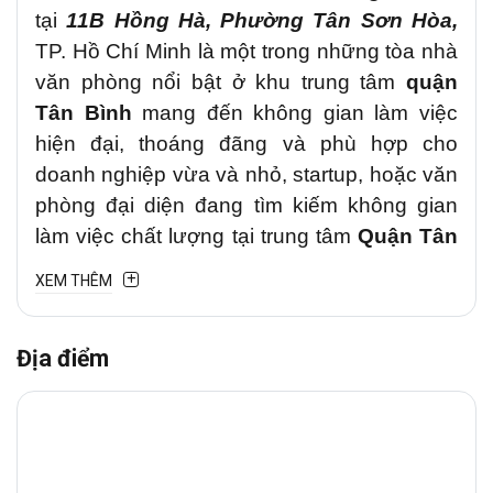
tại
11B Hồng Hà
, Phường Tân Sơn Hòa,
TP. Hồ Chí Minh
là một trong những tòa nhà
văn phòng nổi bật ở khu trung tâm
quận
Tân Bình
mang đến không gian làm việc
hiện đại, thoáng đãng và phù hợp cho
doanh nghiệp vừa và nhỏ, startup, hoặc văn
phòng đại diện đang tìm kiếm không gian
làm việc chất lượng tại trung tâm
Quận Tân
Bình.
XEM THÊM
1. Vị trí chiến lược
Địa điểm
Văn phòng cho thuê
Tân Phúc Tiến
tại
11B Hồng Hà
,
Phường Tân Sơn
Hòa
.
Tòa nhà có vị trí đắc địa, kết nối thuận tiện
với các trục đường lớn như
Trường Sơn
,
Hoàng Minh Giám, Phan Đình Giót
, giúp di