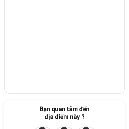
Phú Nhuận
. Đây là trục đường thương mại
– tài chính sầm uất, tập trung nhiều
ngân
hàng, showroom, tòa nhà văn phòng
và
nhà hàng cao cấp
, giúp doanh nghiệp
thuận tiện giao dịch và tiếp đón đối tác.
Từ tòa nhà, doanh nghiệp dễ dàng di
chuyển đến:
LOTTE Mart Tân Bình:
1 phút
Trường Cao đẳng Lý Tự Trọng TP. Hồ
Chí Minh:
4 phút
Công Viên Hoàng Văn Thụ:
4 phút
Bạn quan tâm đến
Bệnh Viện Quận Tân Bình:
5 phút
địa điểm này ?
Cảng hàng không Quốc tế Tân Sơn