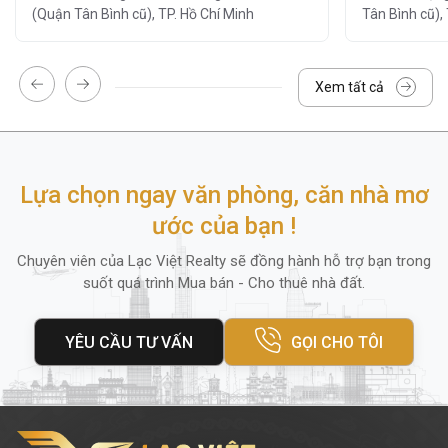
(Quận Tân Bình cũ), TP. Hồ Chí Minh
Tân Bình cũ),
và chống ồn hiệu quả.
3. Tiện ích và dịch vụ
Xem tất cả
Tiện ích tòa nhà Tất Minh
không chỉ nổi bật
với vị trí và thiết kế mà còn được đánh giá
cao nhờ
hệ thống tiện ích – dịch vụ đầy
Lựa chọn ngay văn phòng, căn nhà mơ
đủ
, đáp ứng mọi nhu cầu làm việc của
doanh nghiệp:
ước của bạn !
Chuyên viên của Lạc Việt Realty sẽ đồng hành hỗ trợ bạn trong
Khu vực lễ tân và bảo vệ 24/7:
đảm bảo
suốt quá trình Mua bán - Cho thuê nhà đất.
an ninh tuyệt đối.
Đỗ xe tại tầng hầm:
rộng rãi, thuận tiện
YÊU CẦU TƯ VẤN
GỌI CHO TÔI
cho xe máy.
Hệ thống camera giám sát 24/7
Dịch vụ vệ sinh, bảo trì định kỳ