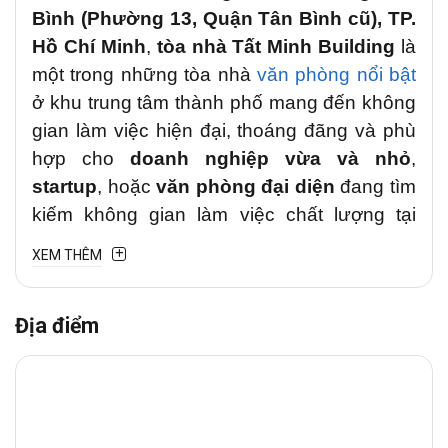
Bình (Phường 13, Quận Tân Bình cũ), TP.
Hồ Chí Minh
,
tòa nhà Tất Minh Building
là
một trong những tòa nhà
văn phòng nổi bật
ở khu trung tâm thành phố mang đến không
gian làm việc hiện đại, thoáng đãng và phù
hợp cho
doanh nghiệp vừa và nhỏ
,
startup
, hoặc
văn phòng đại diện
đang tìm
kiếm không gian làm việc chất lượng tại
trung tâm Quận Tân Bình.
XEM THÊM
1. Vị trí chiến lược
Địa điểm
Văn phòng cho thuê
Tất Minh Building
tại
đường Cộng Hòa, Phường Tân Bình
(Phường 13, Quận Tân Bình cũ)
là tuyến
đường trung tâm kết nối
Quận Tân Bình
với
các khu vực lân cận như
Quận Tân Phú,