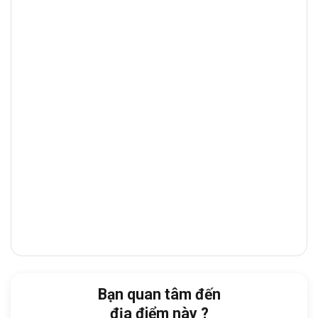
Bình với các khu vực lân cận như
Quận
Phú Nhuận, Quận Gò Vấp
và
Quận 3
. Đây
là trục đường thương mại – tài chính sầm
uất, tập trung nhiều
ngân hàng, showroom,
tòa nhà văn phòng
và
nhà hàng cao cấp
,
giúp doanh nghiệp thuận tiện giao dịch và
tiếp đón đối tác.
Từ tòa nhà, doanh nghiệp dễ dàng di
chuyển đến:
Cách
Bệnh viện mắt Việt
:
chỉ 1 phút đi bộ
Cách
Công viên Bình Giã
:
chỉ 1 phút đi bộ
Cách
Trường Tiểu học Trần Quốc
Tuấn
:
chỉ 5 phút đi bộ
Bạn quan tâm đến
Cách
Chợ Hoàng Hoa Thám
:
chỉ 1 phút đi
địa điểm này ?
xe