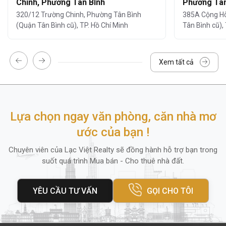
Chinh, Phường Tân Bình
Phường Tân
đủ
, đáp ứng mọi nhu cầu làm việc của
320/12 Trường Chinh, Phường Tân Bình
385A Cộng Hò
doanh nghiệp:
(Quận Tân Bình cũ), TP. Hồ Chí Minh
Tân Bình cũ),
An ninh đảm bảo với hệ thống camera và
đội ngũ bảo về 24/7.
Xem tất cả
Đỗ xe tại tầng hầm
: rộng rãi, thuận tiện cho
cả ô tô và xe máy.
Hệ thống camera giám sát 24/7
Lựa chọn ngay văn phòng, căn nhà mơ
Dịch vụ vệ sinh và bảo trì thường xuyên
ước của bạn !
Lễ tân chuyên nghiệp,
đảm bảo tiếp đón và
hướng dẫn khách nhiệt
Chuyên viên của Lạc Việt Realty sẽ đồng hành hỗ trợ bạn trong
suốt quá trình Mua bán - Cho thuê nhà đất.
Hệ thống thang máy tốc độ cao
YÊU CẦU TƯ VẤN
GỌI CHO TÔI
Ngoài ra, quanh tòa nhà còn có
ngân hàng,
cửa hàng tiện lợi, nhà hàng
và
trung tâm
thể dục
, mang lại sự tiện lợi tối đa cho nhân