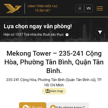
HÀNH TRÌNH KIẾN TẠO
VN
TỔ ẤM VIỆT
Lựa chọn ngay văn phòng!
Hiện có 1537 Toà nhà cho thuê xác thực
Mekong Tower – 235-241 Cộng
Hòa, Phường Tân Bình, Quận Tân
Bình.
235-241 Cộng Hòa, Phường Tân Bình (Quận Tân Bình cũ), TP.
Hồ Chí Minh
Xem map
$ 10 /m²
Văn phòng hạng C