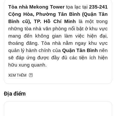
Tòa nhà Mekong Tower
tọa lạc tại
235-241
Cộng Hòa
, Phường Tân Bình (Quận Tân
Bình cũ), TP. Hồ Chí Minh
là một trong
những tòa nhà văn phòng nổi bật ở khu vực
mang đến không gian làm việc hiện đại,
thoáng đãng. Tòa nhà nằm ngay khu vực
quản lý hành chính của
Quận Tân Bình
nên
sẽ đáp ứng được đầy đủ các tiện ích hiện
hữu xung quanh.
XEM THÊM
1. Vị trí chiến lược
Văn phòng cho
Địa điểm
thuê
Mekong
tại
đường
Cộng Hòa
,
Phường Tân Bình (Quận Tân Bình cũ)
là
tuyến đường trung tâm kết nối Quận Tân