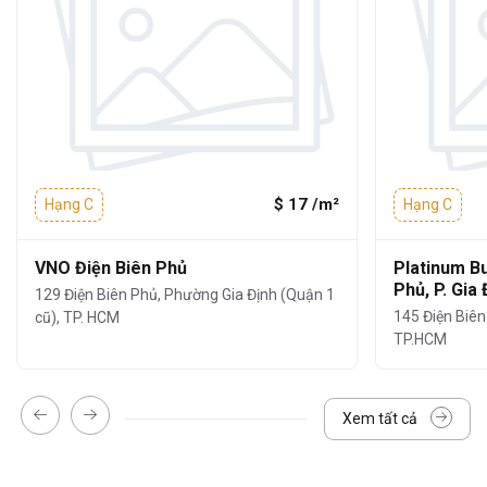
Chiều cao trần
: 2.6m
Điều hòa
: Âm trần
Với
thiết kế tinh tế, hạ tầng văn phòng
đồng bộ và không gian linh hoạt,
tòa nhà
mang đến trải nghiệm làm việc
thoải mái và
$ 17 /m²
Hạng C
Hạng C
hiệu quả
, giúp doanh nghiệp dễ dàng
mở
rộng quy mô và xây dựng đội ngũ
trong
VNO Điện Biên Phủ
Platinum Bu
môi trường chuyên nghiệp.
Phủ, P. Gia
129 Điện Biên Phủ, Phường Gia Định (Quận 1
145 Điện Biên 
cũ), TP. HCM
Tiện ích và Dịch vụ
TP.HCM
Tòa nhà
Viet Solution
được trang bị
hệ
thống tiện ích - dịch vụ hỗ trợ đầy đủ
,
Xem tất cả
đảm bảo doanh nghiệp có thể
vận hành
suôn sẻ và an toàn mỗi ngày.