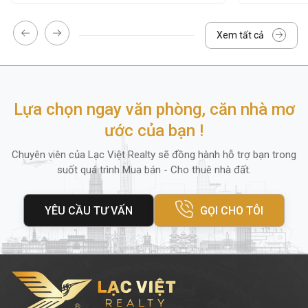
Diện tích thuê và giá thuê
Xem tất cả
Tòa nhà văn phòng
125/11 Nguyễn Cửu
Vân
cung cấp nhiều lựa chọn diện tích thuê
linh hoạt phù hợp với mọi loại hình doanh
nghiệp vừa và nhỏ, startup hoặc văn phòng
Lựa chọn ngay văn phòng, căn nhà mơ
đại diện.
ước của bạn !
Diện tích nhỏ:
20 - 50m²
(phù hợp cho
Chuyên viên của Lạc Việt Realty sẽ đồng hành hỗ trợ bạn trong
suốt quá trình Mua bán - Cho thuê nhà đất.
startup, công ty ít nhân sự)
Diện tích trung bình:
100m²
YÊU CẦU TƯ VẤN
GỌI CHO TÔI
Nguyên sàn:
200m²
(phù hợp cho công
ty quy mô lớn)
Giá thuê tham khảo:
từ
11.5 USD
/m²/tháng
, chưa bao gồm phí quản lý và
dịch vụ cơ bản.