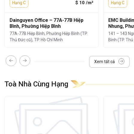
4.200m²
$ 10 /m²
Hạng C
Hạng C
Diện tích cho thuê linh hoạt:
từ
50m² –
96m² – 107m² – 120m² – 225m² – 700m²
Dainguyen Office – 77A-77B Hiệp
EMC Buildi
Bình, Phường Hiệp Bình
Nhung, Phư
Chiều cao trần:
2,6 – 2,7m
77A-77B Hiệp Bình, Phường Hiệp Bình (TP.
141 – 143 Ng
Điều hòa trung tâm
,
hệ thống chiếu
Thủ Đức cũ), TP. Hồ Chí Minh
Bình (TP. Thủ
sáng hiện đại
WC:
2 khu nam, nữ riêng biệt tại mỗi
Xem tất cả
tầng
Toà Nhà Cùng Hạng
Mặt ngoài tòa nhà sử dụng
kính cách nhiệt
cao cấp
, giúp tận dụng ánh sáng tự nhiên
mà vẫn đảm bảo khả năng cách nhiệt và
chống ồn hiệu quả.
3. Tiện ích và dịch vụ