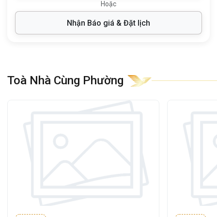
Hoặc
Văn phòng BSI Tower
được đầu tư và xây
Nhận Báo giá & Đặt lịch
dựng theo tiêu chuẩn
văn phòng hạng C
,
mang lại không gian làm việc chuyên
nghiệp, thân thiện và tối ưu cho doanh
nghiệp.
Toà Nhà Cùng Phường
Thông tin chi tiết:
Không gian bên trong được thiết kế mở, dễ
dàng chia nhỏ diện tích, phù hợp cho các
văn phòng có quy mô khác nhau:
Kết cấu:
1 Hầm – 1 Trệt (sảnh lễ tân) – 6
Tầng – 2 Thang máy
Diện tích mỗi sàn:
khoảng
700m²
Tổng diện tích cho thuê:
khoảng