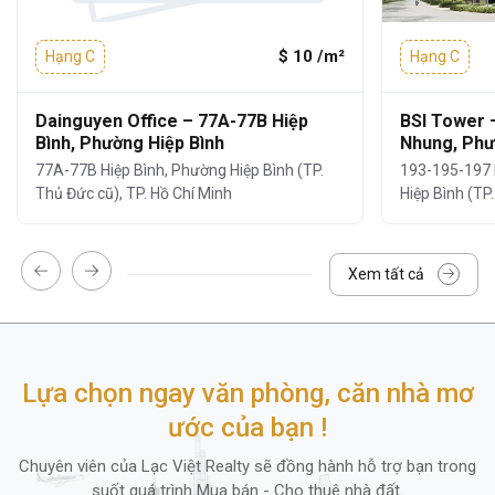
3. Tiện ích và dịch vụ
$ 10 /m²
Hạng C
Hạng C
Tiện ích tòa nhà M.O.R.E 120-122 Kha
Vạn Cân
không chỉ nổi bật với vị trí và thiết
Dainguyen Office – 77A-77B Hiệp
BSI Tower 
kế mà còn được đánh giá cao nhờ
hệ thống
Bình, Phường Hiệp Bình
Nhung, Phư
tiện ích – dịch vụ đầy đủ
, đáp ứng mọi nhu
77A-77B Hiệp Bình, Phường Hiệp Bình (TP.
193-195-197 
cầu làm việc của doanh nghiệp:
Thủ Đức cũ), TP. Hồ Chí Minh
Hiệp Bình (TP
Khu vực lễ tân và bảo vệ 24/7:
đảm bảo
an ninh tuyệt đối.
Xem tất cả
Đỗ xe tại tầng hầm:
rộng rãi, thuận tiện
cho xe máy.
Hệ thống camera giám sát 24/7
Lựa chọn ngay văn phòng, căn nhà mơ
Dịch vụ vệ sinh, bảo trì định kỳ
ước của bạn !
Hệ thống thang máy tốc độ cao (3
Chuyên viên của Lạc Việt Realty sẽ đồng hành hỗ trợ bạn trong
thang)
suốt quá trình Mua bán - Cho thuê nhà đất.