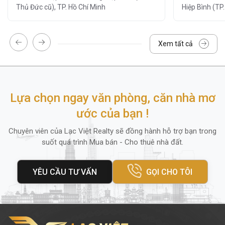
Thủ Đức cũ), TP. Hồ Chí Minh
Hiệp Bình (TP
Khu vực lễ tân và bảo vệ 24/7:
đảm bảo
an ninh tuyệt đối.
Hệ thống camera giám sát 24/7
Xem tất cả
Dịch vụ vệ sinh, bảo trì định kỳ
Hệ thống thang máy tốc độ cao (2
thang)
Lựa chọn ngay văn phòng, căn nhà mơ
Hệ thống thang bộ
ước của bạn !
Chuyên viên của Lạc Việt Realty sẽ đồng hành hỗ trợ bạn trong
Ngoài ra, quanh tòa nhà còn có
ngân hàng,
suốt quá trình Mua bán - Cho thuê nhà đất.
cửa hàng tiện lợi, nhà hàng
và
trung tâm
thể dục
, mang lại sự tiện lợi tối đa cho nhân
YÊU CẦU TƯ VẤN
GỌI CHO TÔI
viên và khách hàng đến giao dịch.
4. Diện tích thuê và giá thuê