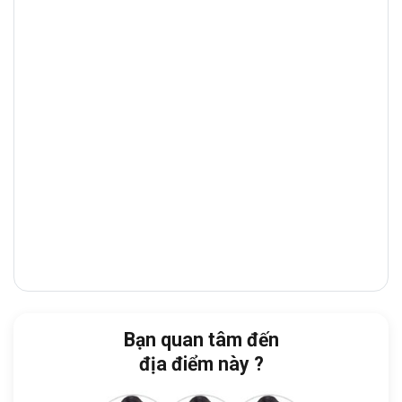
chính sầm uất, tập trung nhiều
ngân hàng,
showroom, tòa nhà văn phòng
và
nhà
hàng cao cấp
, giúp doanh nghiệp thuận
tiện giao dịch và tiếp đón đối tác.
Từ tòa nhà, doanh nghiệp dễ dàng di
chuyển đến:
Cách UBND Phường Hiệp Bình (trụ sở cũ
Hiệp Bình Chánh): 6 phút
Cách Trường Đại học Luật TP.HCM – Cơ
sở 2: 14 phút
Cách White Palace Phạm Văn Đồng: 17
Bạn quan tâm đến
phút
địa điểm này ?
Cách CGV Giga Mall Thủ Đức: 18 phút