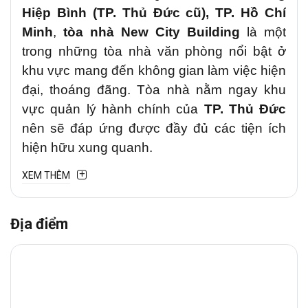
Hiệp Bình (TP. Thủ Đức cũ), TP. Hồ Chí
Minh
,
tòa nhà New City Building
là một
trong những tòa nhà văn phòng nổi bật ở
khu vực mang đến không gian làm việc hiện
đại, thoáng đãng. Tòa nhà nằm ngay khu
vực quản lý hành chính của
TP. Thủ Đức
nên sẽ đáp ứng được đầy đủ các tiện ích
hiện hữu xung quanh.
XEM THÊM
1. Vị trí chiến lược
Văn phòng cho thuê
New City Building
tại
Địa điểm
Quốc lộ 13, Phường Hiệp Bình (TP. Thủ
Đức cũ)
là tuyến đường trung tâm kết nối
TP. Thủ Đức với các khu vực lân cận như
Quận Tân Bình, Bình Thạnh
và
Phú
Nhuận
. Đây là trục đường thương mại – tài