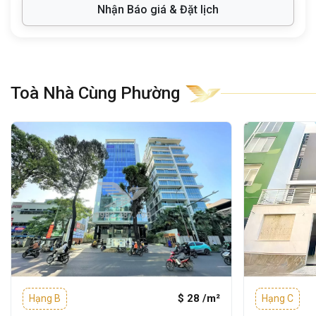
Nhận Báo giá & Đặt lịch
Từ tòa nhà, doanh nghiệp dễ dàng di
chuyển đến:
Cách
Bảo tàng Chứng tích Chiến
Toà Nhà Cùng Phường
tranh
:
chỉ
3 phút đi xe
Cách
Công viên Tao Đàn
:
chỉ 3 phút đi
xe
Cách
Bệnh viện Da Liễu TP.HCM
:
chỉ 3
phút đi xe
Cách
Dinh Độc Lập
:
chỉ 4 phút đi xe
Cách
Nhà thờ Đức Bà Sài Gòn
:
6 phút
Đặc biệt, tòa nhà nằm ngay khu
vực
Phường Xuân Hòa
, một trong những
$ 28 /m²
Hạng B
Hạng C
khu trung tâm lâu đời và năng động nhất