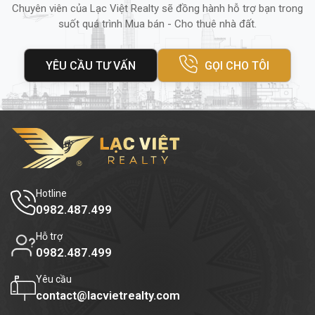
Chuyên viên của Lạc Việt Realty sẽ đồng hành hỗ trợ bạn trong
suốt quá trình Mua bán - Cho thuê nhà đất.
YÊU CẦU TƯ VẤN
GỌI CHO TÔI
Hotline
0982.487.499
Hỗ trợ
0982.487.499
3. Tiện ích và dịch vụ
Yêu cầu
contact@lacvietrealty.com
Tiện ích
Halo
Office
không chỉ nổi bật với vị