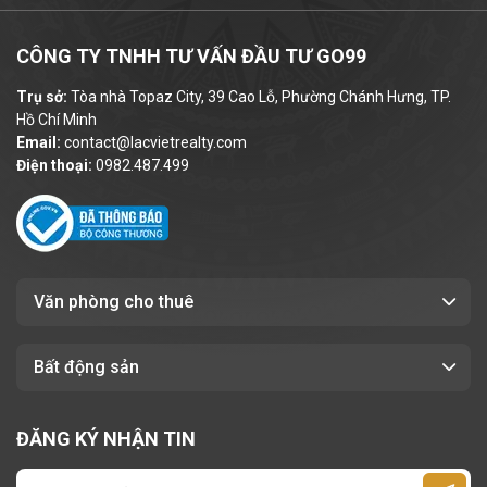
trí và thiết kế mà còn được đánh giá cao
nhờ hệ thống tiện ích – dịch vụ đầy đủ, đáp
CÔNG TY TNHH TƯ VẤN ĐẦU TƯ GO99
ứng mọi nhu cầu làm việc của doanh
Trụ sở:
Tòa nhà Topaz City, 39 Cao Lỗ, Phường Chánh Hưng, TP.
nghiệp:
Hồ Chí Minh
Email:
contact@lacvietrealty.com
Hệ thống camera giám sát và bảo vệ
Điện thoại:
0982.487.499
24/7:
đảm bảo an ninh tuyệt đối
Đỗ xe tại tầng hầm:
rộng rãi, thuận tiện
cho xe máy
Hệ thống thang máy tốc độ cao
Văn phòng cho thuê
Dịch vụ vệ sinh, bảo trì định kỳ
Tòa nhà trang bị hệ thống máy lạnh:
Bất động sản
đảm bảo không gian làm việc luôn thoáng
mát và dễ chịu.
ĐĂNG KÝ NHẬN TIN