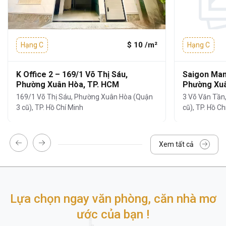
văn phòng có quy mô khác nhau:
Kết cấu:
1 Hầm - 1 Trệt - 1 Lửng - 8 Tầng
- 1 Thang máy
$ 10 /m²
Hạng C
Hạng C
Diện tích mỗi sàn:
khoảng 180m²
K Office 2 – 169/1 Võ Thị Sáu,
Saigon Man
Diện tích cho thuê:
từ 80m² – 100m² –
Phường Xuân Hòa, TP. HCM
Phường Xuâ
180m²
169/1 Võ Thị Sáu, Phường Xuân Hòa (Quận
3 Võ Văn Tần
Chiều cao trần:
2,2m
3 cũ), TP. Hồ Chí Minh
cũ), TP. Hồ Ch
Điều hòa: Treo tường
Xem tất cả
Mặt ngoài tòa nhà sử dụng
kính cách nhiệt
,
giúp tận dụng ánh sáng tự nhiên mà vẫn
đảm bảo khả năng cách nhiệt và chống ồn
hiệu quả.
Lựa chọn ngay văn phòng, căn nhà mơ
ước của bạn !