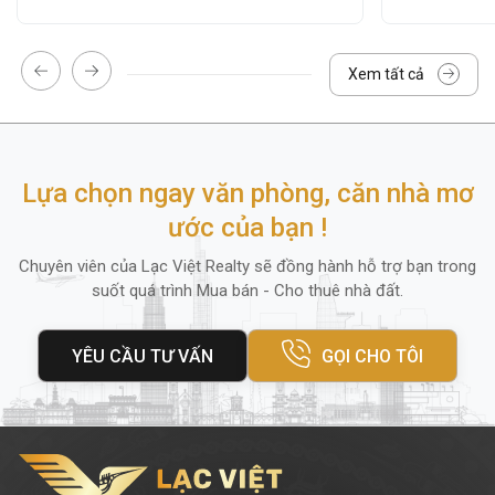
thang)
Hệ thống thang bộ
Xem tất cả
Ngoài ra, quanh tòa nhà còn có
ngân hàng,
cửa hàng tiện lợi, nhà hàng
và
trung tâm
hành chính
, mang lại sự tiện lợi tối đa cho
Lựa chọn ngay văn phòng, căn nhà mơ
nhân viên và khách hàng đến giao dịch.
ước của bạn !
4. Diện tích thuê và giá thuê
Chuyên viên của Lạc Việt Realty sẽ đồng hành hỗ trợ bạn trong
suốt quá trình Mua bán - Cho thuê nhà đất.
Infinity Office
cung cấp nhiều lựa chọn
diện tích thuê linh hoạt
phù hợp với mọi
YÊU CẦU TƯ VẤN
GỌI CHO TÔI
loại hình doanh nghiệp
vừa và nhỏ
,
startup
hoặc
văn phòng đại diện
:
Diện tích nhỏ:
60m²
(phù hợp văn phòng
startup)