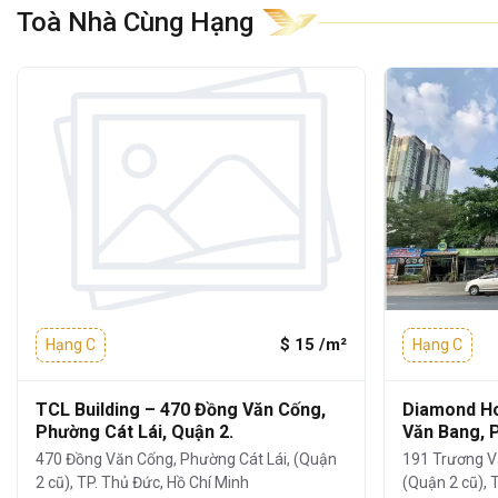
Toà Nhà Cùng Hạng
3. Tiện ích và dịch vụ
Tiện ích tòa nhà Infinity Building
không
chỉ nổi bật với vị trí mà còn được đánh giá
cao nhờ
hệ thống tiện ích – dịch vụ đầy
đủ
, đáp ứng mọi nhu cầu làm việc của
doanh nghiệp:
Khu vực lễ tân và bảo vệ 24/7:
đảm bảo
an ninh tuyệt đối.
Đỗ xe tại tầng hầm:
rộng rãi, thuận tiện
$ 15 /m²
Hạng C
Hạng C
cho việc giữ xe.
Hệ thống camera giám sát 24/7
TCL Building – 470 Đồng Văn Cống,
Diamond Ho
Phường Cát Lái, Quận 2.
Văn Bang, 
Dịch vụ vệ sinh, bảo trì định kỳ
470 Đồng Văn Cống, Phường Cát Lái, (Quận
191 Trương V
Hệ thống thang máy tốc độ cao (1
2 cũ), TP. Thủ Đức, Hồ Chí Minh
(Quận 2 cũ), 