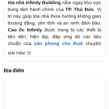
tòa nhà Infinity Building
nằm ngay khu vực
trung tâm hành chính của
TP. Thủ Đức
. Vị
trí này giúp tòa nhà thừa hưởng không gian
thoáng đãng, yên tĩnh và an ninh đảm bảo.
Cao ốc Infinity
được trang bị các thiết bị
tiên tiến, hiện đại, đáp ứng đủ các tiêu
chuẩn của
văn phòng cho thuê
chuyên
nghiệp.
XEM THÊM
1. Vị trí chiến lược
Địa điểm
Văn phòng cho thuê
Infinity Building
tại
đường Đặng Như Mai, Phường Cát Lái
(TP. Thủ Đức cũ)
nằm trong khu quy hoạch
đồng bộ Thạnh Mỹ Lợi. Từ tòa nhà, khách
thuê có thể nhanh chóng di chuyển sang
các quận khác như
Quận 1, Quận 9 (cũ),