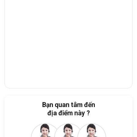
Bình Thạnh
thông qua đường Đồng Văn
Cống, Mai Chí Thọ.
Từ tòa nhà, doanh nghiệp dễ dàng di
chuyển đến:
Công viên Thạnh Mỹ Lợi:
3 phút
Công an Phường Thạnh Mỹ Lợi (cũ):
4
phút
UBND Phường Thạnh Mỹ Lợi (cũ):
5
phút
Khu đô thị Sala:
10 phút
Bạn quan tâm đến
Cảng Cát Lái:
12 phút
địa điểm này ?
Đặc biệt, tòa nhà nằm ngay khu vực
Phường Cát Lái
(TP. Thủ Đức cũ), nơi tập