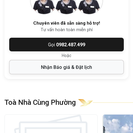
trung nhiều cơ quan hành chính nhà nước,
công viên cây xanh và các dự án dân cư
cao cấp.
Chuyên viên đã sẵn sàng hỗ trợ!
Tư vấn hoàn toàn miễn phí
2. Quy mô và thiết kế tòa nhà
Gọi
0982.487.499
Văn phòng Infinity Building
được đầu tư
Hoặc
và xây dựng theo tiêu chuẩn
văn phòng
Nhận Báo giá & Đặt lịch
hạng C
, mang lại không gian làm việc
chuyên nghiệp, thân thiện và tối ưu cho
doanh nghiệp.
Thông tin chi tiết:
Toà Nhà Cùng Phường
Không gian bên trong được thiết kế mở, dễ
dàng chia nhỏ diện tích, phù hợp cho các
văn phòng có quy mô khác nhau: