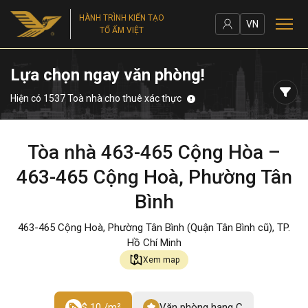
HÀNH TRÌNH KIẾN TẠO
VN
TỔ ẤM VIỆT
Lựa chọn ngay văn phòng!
Hiện có 1537 Toà nhà cho thuê xác thực
Tòa nhà 463-465 Cộng Hòa –
463-465 Cộng Hoà, Phường Tân
Bình
463-465 Cộng Hoà, Phường Tân Bình (Quận Tân Bình cũ), TP.
Hồ Chí Minh
Xem map
$ 10 /m²
Văn phòng hạng C