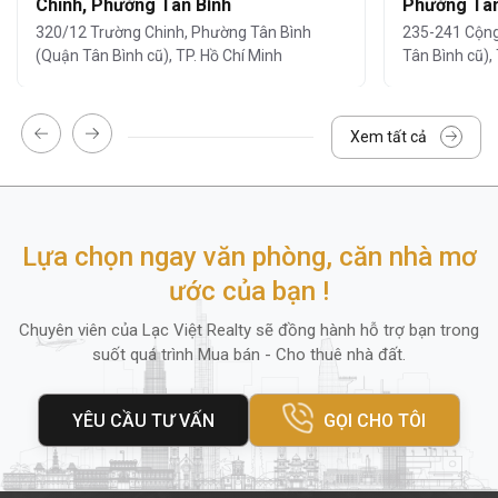
Chinh, Phường Tân Bình
Phường Tân
320/12 Trường Chinh, Phường Tân Bình
235-241 Cộng
Khu vực lễ tân và bảo vệ 24/7:
đảm bảo
(Quận Tân Bình cũ), TP. Hồ Chí Minh
Tân Bình cũ),
an ninh tuyệt đối.
Đỗ xe tại tầng hầm:
rộng rãi, thuận tiện
cho xe máy.
Xem tất cả
Hệ thống camera giám sát 24/7
Dịch vụ vệ sinh, bảo trì định kỳ
Hệ thống thang máy tốc độ cao
Lựa chọn ngay văn phòng, căn nhà mơ
ước của bạn !
Ngoài ra, quanh tòa nhà còn có
ngân hàng,
Chuyên viên của Lạc Việt Realty sẽ đồng hành hỗ trợ bạn trong
cửa hàng tiện lợi, nhà hàng
và
trung tâm
suốt quá trình Mua bán - Cho thuê nhà đất.
thể dục
, mang lại sự tiện lợi tối đa cho nhân
viên và khách hàng đến giao dịch.
YÊU CẦU TƯ VẤN
GỌI CHO TÔI
4. Diện tích thuê và giá thuê