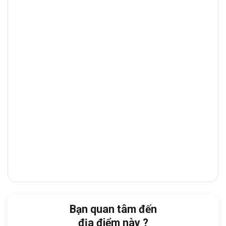
lân cận như
Quận Phú Nhuận, Quận Gò
Vấp
và
Quận Tân Phú
. Đây là trục đường
thương mại – tài chính sầm uất, tập trung
nhiều
ngân hàng, showroom, tòa nhà văn
phòng
và
nhà hàng cao cấp
, giúp doanh
nghiệp thuận tiện giao dịch và tiếp đón đối
tác.
Từ tòa nhà, doanh nghiệp dễ dàng di
chuyển đến:
Bệnh viện Quận Tân Bình:
6 phút
Công An Quận Tân Bình:
6 phút
Công viên Hoàng Văn Thụ:
6 phút
Chợ Tân Bình:
7 phút
Bạn quan tâm đến
Sân bay Tân Sơn Nhất:
7 phút
địa điểm này ?