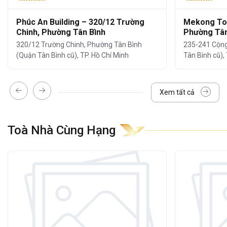
Kết cấu:
2 Hầm – 1 Trệt (sảnh lễ tân) – 6
Phúc An Building – 320/12 Trường
Mekong Tow
Tầng – 2 Thang máy
Chinh, Phường Tân Bình
Phường Tân
320/12 Trường Chinh, Phường Tân Bình
235-241 Cộng
Diện tích mỗi sàn:
khoảng
470m²
(Quận Tân Bình cũ), TP. Hồ Chí Minh
Tân Bình cũ),
Tổng diện tích cho thuê:
khoảng
3.200m²
Xem tất cả
Diện tích cho thuê linh hoạt:
từ 80m² –
150m² – 300m² – 470m²
Chiều cao trần:
2,6 – 2,7m
Toà Nhà Cùng Hạng
Máy phát điện dự phòng:
100% công
suất
Điều hòa âm trần
,
hệ thống chiếu sáng
hiện đại
WC:
2 khu nam, nữ riêng biệt tại mỗi tầng