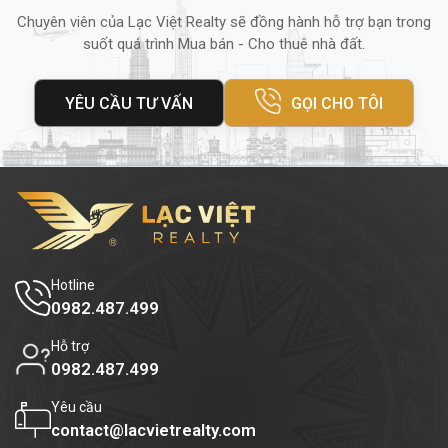
Tiện ích tòa nhà SBTC Tower
không chỉ
Chuyên viên của Lạc Việt Realty sẽ đồng hành hỗ trợ bạn trong
suốt quá trình Mua bán - Cho thuê nhà đất.
nổi bật với vị trí và thiết kế mà còn được
đánh giá cao nhờ hệ thống tiện ích – dịch vụ
YÊU CẦU TƯ VẤN
GỌI CHO TÔI
đầy đủ, đáp ứng mọi nhu cầu làm việc của
doanh nghiệp:
Khu vực lễ tân và bảo vệ 24/7:
đảm bảo
an ninh tuyệt đối.
Đỗ xe tại 2 tầng hầm:
rộng rãi, thuận tiện
cho xe máy.
Hotline
Hệ thống camera giám sát 24/7
0982.487.499
Dịch vụ vệ sinh, bảo trì định kỳ
Hỗ trợ
0982.487.499
Hệ thống thang máy tốc độ cao (2
thang)
Yêu cầu
contact@lacvietrealty.com