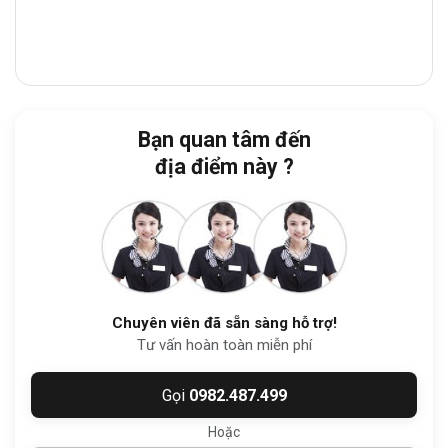
Từ tòa nhà, doanh nghiệp dễ dàng di
Bạn quan tâm đến
chuyển đến:
địa điểm này ?
Bệnh viện Quận Tân Bình:
5 phút
Công An Quận Tân Bình:
6 phút
Chợ Tân Bình:
6 phút
Công viên Hoàng Văn Thụ:
6 phút
Chuyên viên đã sẵn sàng hỗ trợ!
Sân bay Tân Sơn Nhất:
7 phút
Tư vấn hoàn toàn miễn phí
Đặc biệt, tòa nhà nằm ngay khu vực
Gọi
0982.487.499
Phường Tân Bình
, một trong những khu
Hoặc
trung tâm năng động nhất TP. HCM, nơi tập