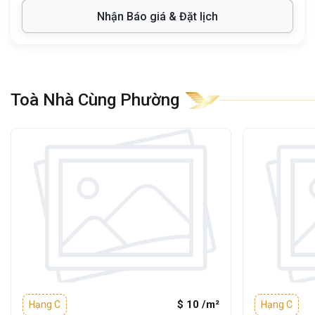
trung nhiều dịch vụ hỗ trợ doanh nghiệp như
Nhận Báo giá & Đặt lịch
ngân hàng, quán café, nhà hàng, và cơ
quan hành chính.
2. Quy mô và thiết kế tòa nhà
Toà Nhà Cùng Phường
Văn phòng SBTC 427 Trường Chinh
được
đầu tư và xây dựng theo tiêu chuẩn
văn
phòng hạng C
, mang lại không gian làm
việc chuyên nghiệp, thân thiện và tối ưu cho
doanh nghiệp.
Thông tin chi tiết:
Không gian bên trong được thiết kế mở, dễ
dàng chia nhỏ diện tích, phù hợp cho các
văn phòng có quy mô khác nhau:
$ 10 /m²
Hạng C
Hạng C